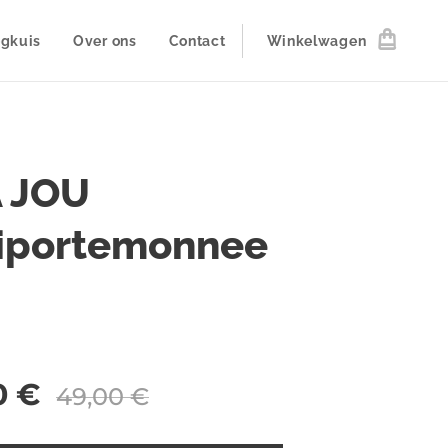
ogkuis
Over ons
Contact
Winkelwagen
 JOU
iportemonnee
0
€
49,00
€