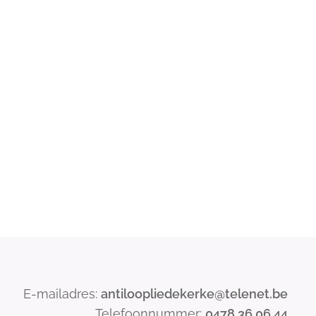
E-mailadres:
antiloopliedekerke@telenet.be
Telefoonnummer:
0478 36 06 44