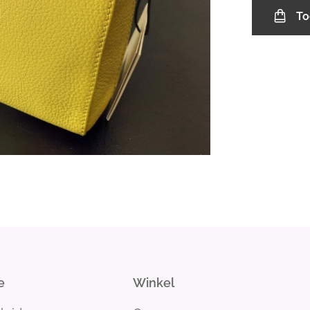
To
e
Winkel