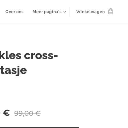
Over ons
Meer pagina's
Winkelwagen
kles cross-
tasje
0
€
99,00
€