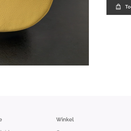
To
e
Winkel