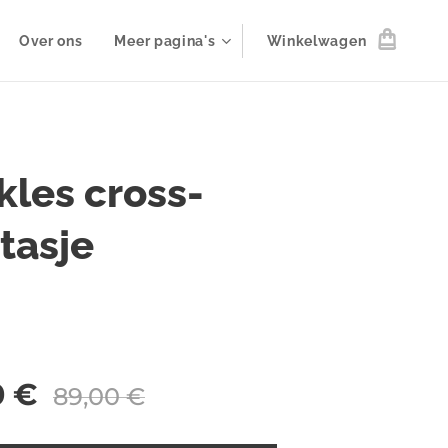
Over ons
Meer pagina's
Winkelwagen
kles cross-
tasje
0
€
89,00
€