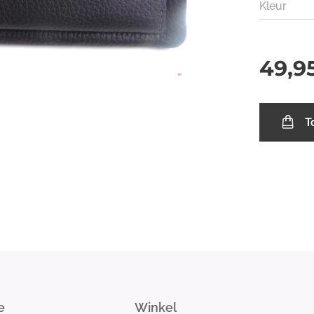
Kleur
49,9
T
e
Winkel