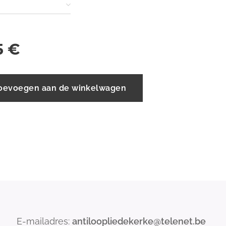
5
€
oevoegen aan de winkelwagen
E-mailadres:
antiloopliedekerke@telenet.be