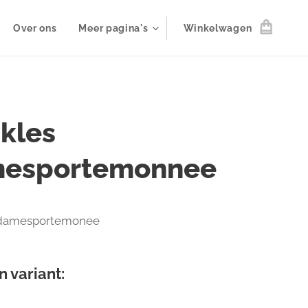
Over ons
Meer pagina's
Winkelwagen
nkles
esportemonnee
damesportemonee
n variant: