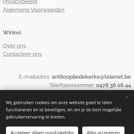
Privacybeleid
Algemene Voorwaarden
Winkel
Over ons
Contacteer ons
E-mailadres:
antiloopliedekerke@telenet.be
Telefoonnummer:
0478 36 06 44
Wij gebruiken cookies om onze website goed te laten
functioneren en te beveiligen, en om je de best mogelijke
Mogelijk gemaakt door
Webnode
Cookies
gebruikerservaring te bieden.
Toevoegen aan de winkelwagen
Accepteer alleen noodzakelijke
Alles accepteren