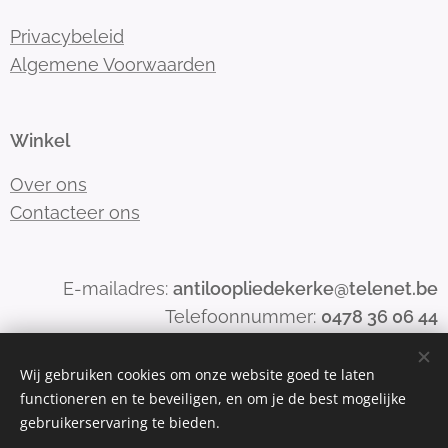
Privacybeleid
Algemene Voorwaarden
Winkel
Over ons
Contacteer ons
E-mailadres:
antiloopliedekerke@telenet.be
Telefoonnummer:
0478 36 06 44
Wij gebruiken cookies om onze website goed te laten
functioneren en te beveiligen, en om je de best mogelijke
Mogelijk gemaakt door
Webnode
Cookies
gebruikerservaring te bieden.