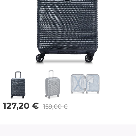
127,20
€
159,00
€