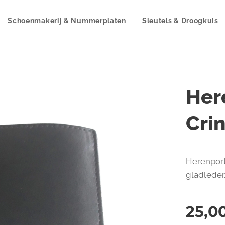
Schoenmakerij & Nummerplaten
Sleutels & Droogkuis
Her
Cri
Herenport
gladleder
25,0