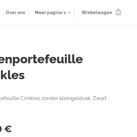
Over ons
Meer pagina's
Winkelwagen
enportefeuille
nkles
efeuille Crinkles zonder kleingeldvak. Zwart
.
0
€