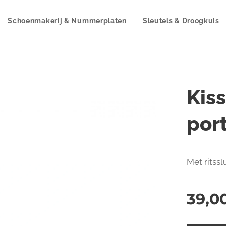
Schoenmakerij & Nummerplaten
Sleutels & Droogkuis
Kiss
por
Met ritssl
39,0