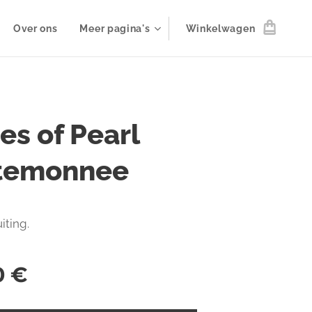
Over ons
Meer pagina's
Winkelwagen
es of Pearl
temonnee
uiting.
0
€