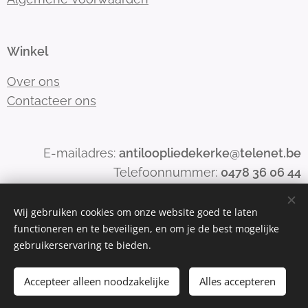
Winkel
Over ons
Contacteer ons
E-mailadres:
antiloopliedekerke@telenet.be
Telefoonnummer:
0478 36 06 44
Wij gebruiken cookies om onze website goed te laten
functioneren en te beveiligen, en om je de best mogelijke
Mogelijk gemaakt door
Webnode
Cookies
gebruikerservaring te bieden.
Toevoegen aan de winkelwagen
Accepteer alleen noodzakelijke
Alles accepteren