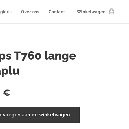
ogkuis
Over ons
Contact
Winkelwagen
ps T760 lange
aplu
5
€
evoegen aan de winkelwagen