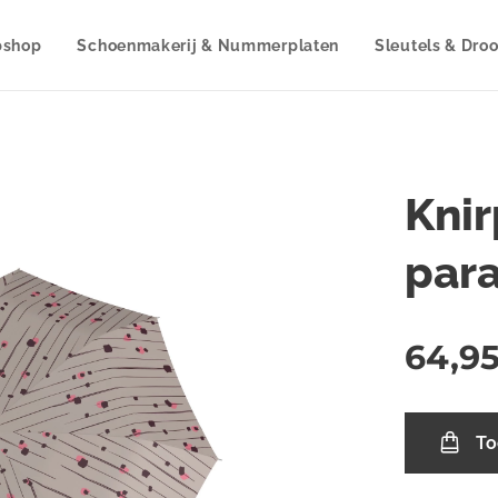
shop
Schoenmakerij & Nummerplaten
Sleutels & Dro
Knir
par
64,9
To