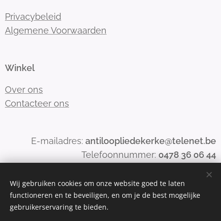
Privacybeleid
Algemene Voorwaarden
Winkel
Over ons
Contacteer ons
E-mailadres:
antiloopliedekerke@telenet.be
Telefoonnummer:
0478 36 06 44
Wij gebruiken cookies om onze website goed te laten
functioneren en te beveiligen, en om je de best mogelijke
Mogelijk gemaakt door
Webnode
Cookies
gebruikerservaring te bieden.