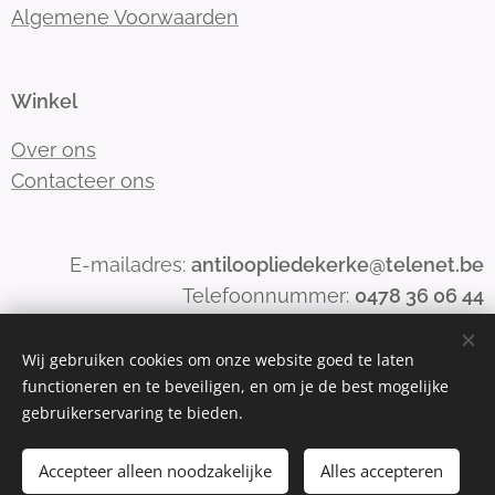
Algemene Voorwaarden
Winkel
Over ons
Contacteer ons
E-mailadres:
antiloopliedekerke@telenet.be
Telefoonnummer:
0478 36 06 44
Wij gebruiken cookies om onze website goed te laten
functioneren en te beveiligen, en om je de best mogelijke
Mogelijk gemaakt door
Webnode
Cookies
gebruikerservaring te bieden.
Toevoegen aan de winkelwagen
Accepteer alleen noodzakelijke
Alles accepteren