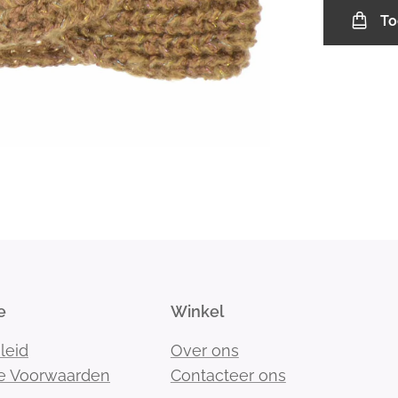
To
e
Winkel
leid
Over ons
e Voorwaarden
Contacteer ons