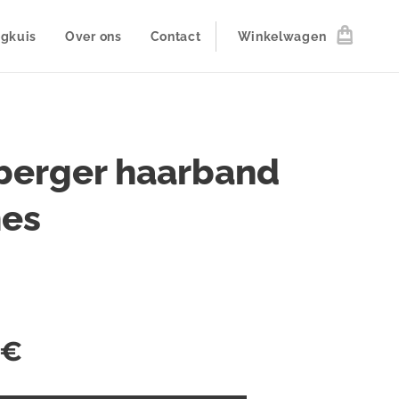
ogkuis
Over ons
Contact
Winkelwagen
berger haarband
es
€