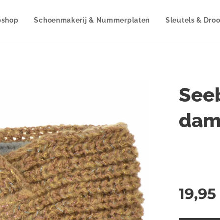
shop
Schoenmakerij & Nummerplaten
Sleutels & Dro
See
dam
19,95