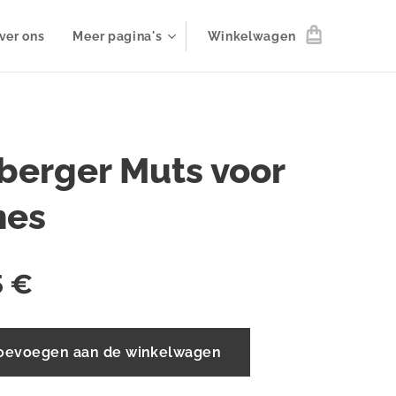
ver ons
Meer pagina's
Winkelwagen
berger Muts voor
mes
5
€
oevoegen aan de winkelwagen