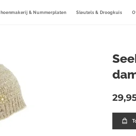
choenmakerij & Nummerplaten
Sleutels & Droogkuis
O
See
da
29,9
T