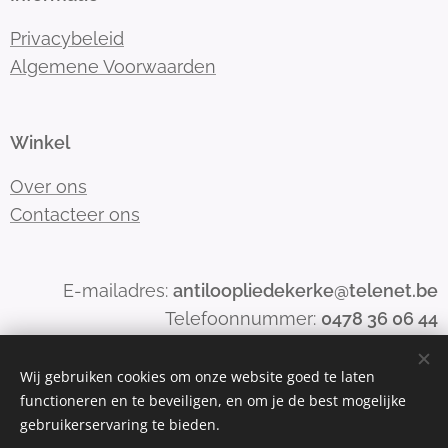
Privacybeleid
Algemene Voorwaarden
Winkel
Over ons
Contacteer ons
E-mailadres:
antiloopliedekerke@telenet.be
Telefoonnummer:
0478 36 06 44
Wij gebruiken cookies om onze website goed te laten
functioneren en te beveiligen, en om je de best mogelijke
Mogelijk gemaakt door
Webnode
Cookies
gebruikerservaring te bieden.