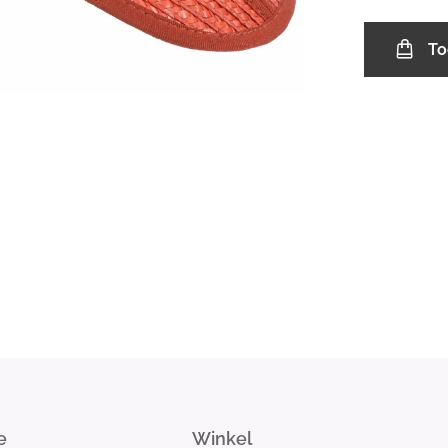
To
e
Winkel