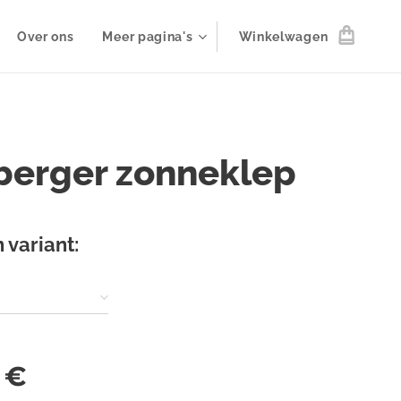
Over ons
Meer pagina's
Winkelwagen
berger zonneklep
 variant:
€