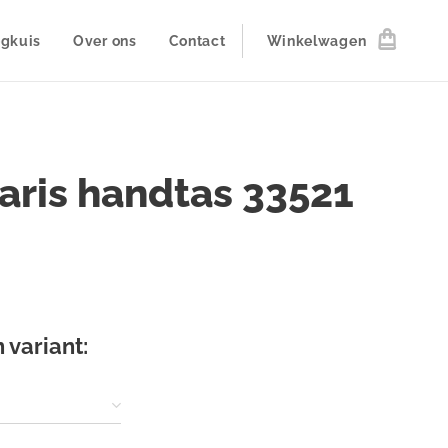
ogkuis
Over ons
Contact
Winkelwagen
ris handtas 33521
 variant: