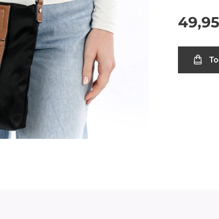
49,9
To