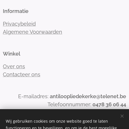
Informatie
Privacybeleid
Algemene Voorwaarden
Winkel
Over ons
Contacteer ons
E-mailadres:
antiloopliedekerke@telenet.be
Telefoonnummer:
0478 36 06 44
Wij gebruiken cookies om onze website goed te laten
functioneren en te beveiligen, en om je de best mogelijke