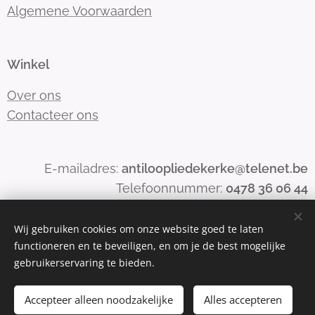
Algemene Voorwaarden
Winkel
Over ons
Contacteer ons
E-mailadres:
antiloopliedekerke@telenet.be
Telefoonnummer:
0478 36 06 44
Wij gebruiken cookies om onze website goed te laten
functioneren en te beveiligen, en om je de best mogelijke
Mogelijk gemaakt door
Webnode
Cookies
gebruikerservaring te bieden.
Toevoegen aan de winkelwagen
Accepteer alleen noodzakelijke
Alles accepteren